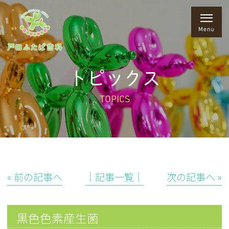
トピックス
TOPICS
« 前の記事へ
│記事一覧│
次の記事へ »
黒色色素産生菌