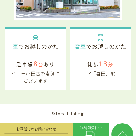
車
でお越しのかた
電車
でお越しのかた
8
13
駐車場
台
あり
徒歩
分
バロー戸田店の南側に
JR「春田」駅
ございます
© toda-futaba.jp