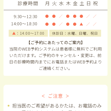
診療時間
月
火
水
木
金
土
日
祝
9:30～12:30
●
●
／
●
●
●
／
／
14:00～18:30
●
●
／
●
●
▲
／
／
▲
：14:00～17:00
休診日：水曜、日曜、祝日
【ご予約にあたってのご案内】
当院のWEB予約システムは患者様に無料でご利用
いただけます。ご予約のキャンセル・変更は、前
日の診療時間内までにお電話またはWEB予約より
ご連絡ください。
＜ ご注意 ＞
担当医のご希望があるかたは、お電話のみ