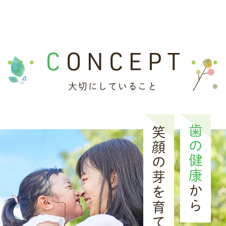
い申し上げます。
なお、当院では質の高い歯科医療の提供のた
CONCEPT
め、マイナ保険証の利用促進や医療安全対策
など、以下の取り組みを行っております。
大切にしていること
医療情報取得加算
（オンライン資格確認の
導入）
歯の健康
笑顔の芽を育てます
歯科外来診療医療安全対策加算
（偶発症時
の緊急対応や感染症対策など）
かかりつけ歯科医機能強化型歯科診療所
[
1
]
から
ご不明な点やご質問がございましたら、受付
までお気軽にお尋ねください。