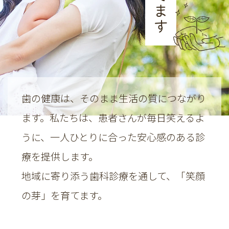
[戸田ふたば歯科] 院長 吉澤美佐紀
2026.04.16
いつもご来院いただきありがとうございま
す。
ゴールデンウィークの休診日は以下の通りで
歯の健康は、そのまま生活の質につながり
す。
ます。
私たちは、患者さんが毎日笑えるよ
5月3日(日)～5月6日(水)
うに、
一人ひとりに合った安心感のある診
5月7日(木)より通常診療になります。
療を提供します。
ご不便をおかけしますが、よろしくお願いい
地域に寄り添う歯科診療を通して、「笑顔
たします。
の芽」を育てます。
2026.01.26
〈臨時休診のお知らせ〉