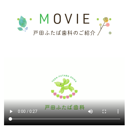
💡 患者様へのお知らせ
MOVIE
【重要】診療報酬改定に伴うお知らせ
平素より当院をご利用いただき、誠にありが
戸田ふたば歯科のご紹介
とうございます。
厚生労働省の規定による診療報酬改定（医療
DX推進や物価高騰への対応等）が実施される
ことに伴い、
【2026年6月1日】
より、初診
料・再診料および各種検査・処置の保険点数
が変更となります。
これに伴い、同じ治療内容であっても、改定前
と比べて患者様の窓口負担額が変わる場合が
ございます。何卒ご理解とご協力のほどお願