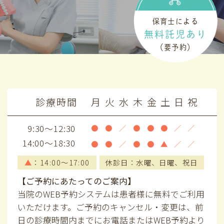
保育士による
無料託児あり
（要予約）
診療時間
月
火
水
木
金
土
日
祝
9:30～12:30
●
●
／
●
●
●
／
／
14:00～18:30
●
●
／
●
●
▲
／
／
▲
：14:00～17:00
休診日：水曜、日曜、祝日
【ご予約にあたってのご案内】
当院のWEB予約システムは患者様に無料でご利用
いただけます。ご予約のキャンセル・変更は、前
日の診療時間内までにお電話またはWEB予約より