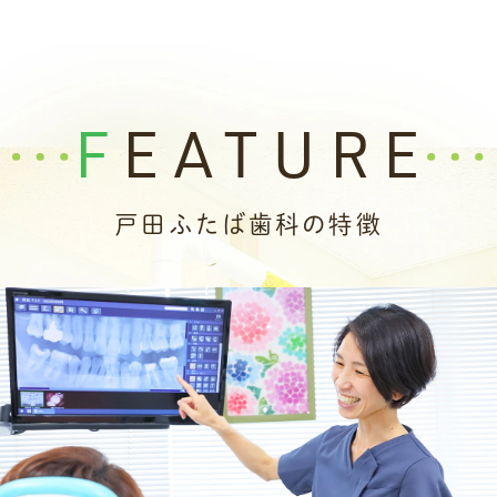
誠に勝手ながら
2月26日(木)
を臨時休診とさせ
ていただきます。
大変申し訳ございませんがご理解の程よろし
FEATURE
くお願いいたします。
2025.11.22
戸田ふたば歯科の特徴
いつもご来院いただきありがとうございま
す。
年末年始の休診日についてのご案内です。
休診日は以下の通りです。
12月28日(日)～1月4日(日)
1月5日(月)より通常診療いたします。