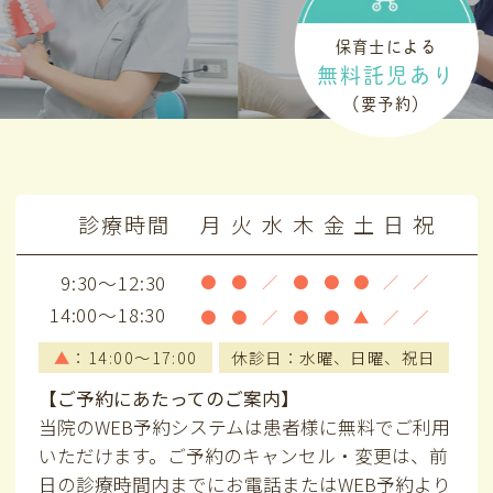
保育士による
無料託児あり
（要予約）
診療時間
月
火
水
木
金
土
日
祝
9:30～12:30
●
●
／
●
●
●
／
／
14:00～18:30
●
●
／
●
●
▲
／
／
▲
：14:00～17:00
休診日：水曜、日曜、祝日
【ご予約にあたってのご案内】
当院のWEB予約システムは患者様に無料でご利用
いただけます。ご予約のキャンセル・変更は、前
日の診療時間内までにお電話またはWEB予約より