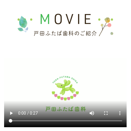
💡 患者様へのお知らせ
MOVIE
【重要】診療報酬改定に伴うお知らせ
平素より当院をご利用いただき、誠にありが
戸田ふたば歯科のご紹介
とうございます。
厚生労働省の規定による診療報酬改定（医療
DX推進や物価高騰への対応等）が実施される
ことに伴い、
【2026年6月1日】
より、初診
料・再診料および各種検査・処置の保険点数
が変更となります。
これに伴い、同じ治療内容であっても、改定前
と比べて患者様の窓口負担額が変わる場合が
ございます。何卒ご理解とご協力のほどお願