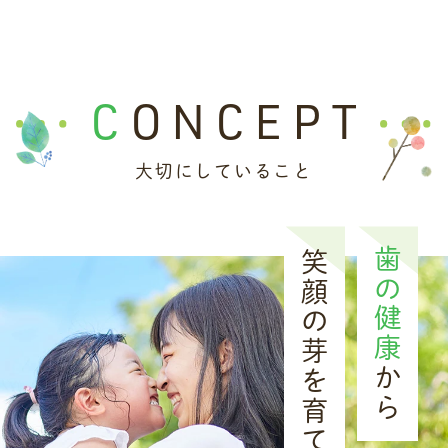
い申し上げます。
なお、当院では質の高い歯科医療の提供のた
CONCEPT
め、マイナ保険証の利用促進や医療安全対策
など、以下の取り組みを行っております。
大切にしていること
医療情報取得加算
（オンライン資格確認の
導入）
歯の健康
笑顔の芽を育てます
歯科外来診療医療安全対策加算
（偶発症時
の緊急対応や感染症対策など）
かかりつけ歯科医機能強化型歯科診療所
[
1
]
から
ご不明な点やご質問がございましたら、受付
までお気軽にお尋ねください。