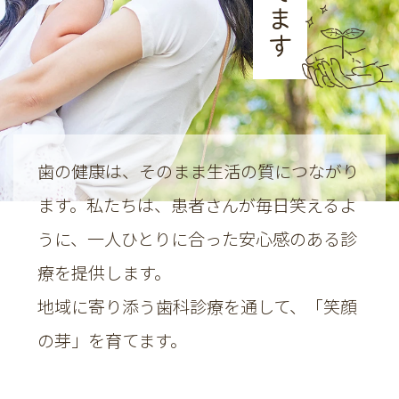
[戸田ふたば歯科] 院長 吉澤美佐紀
2026.04.16
いつもご来院いただきありがとうございま
す。
ゴールデンウィークの休診日は以下の通りで
歯の健康は、そのまま生活の質につながり
す。
ます。
私たちは、患者さんが毎日笑えるよ
5月3日(日)～5月6日(水)
うに、
一人ひとりに合った安心感のある診
5月7日(木)より通常診療になります。
療を提供します。
ご不便をおかけしますが、よろしくお願いい
地域に寄り添う歯科診療を通して、「笑顔
たします。
の芽」を育てます。
2026.01.26
〈臨時休診のお知らせ〉