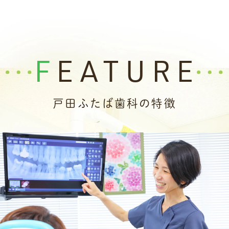
誠に勝手ながら
2月26日(木)
を臨時休診とさせ
ていただきます。
大変申し訳ございませんがご理解の程よろし
FEATURE
くお願いいたします。
2025.11.22
戸田ふたば歯科の特徴
いつもご来院いただきありがとうございま
す。
年末年始の休診日についてのご案内です。
休診日は以下の通りです。
12月28日(日)～1月4日(日)
1月5日(月)より通常診療いたします。