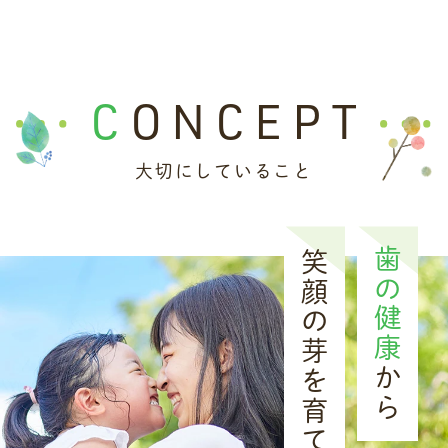
い申し上げます。
なお、当院では質の高い歯科医療の提供のた
CONCEPT
め、マイナ保険証の利用促進や医療安全対策
など、以下の取り組みを行っております。
大切にしていること
医療情報取得加算
（オンライン資格確認の
導入）
歯の健康
笑顔の芽を育てます
歯科外来診療医療安全対策加算
（偶発症時
の緊急対応や感染症対策など）
かかりつけ歯科医機能強化型歯科診療所
[
1
]
から
ご不明な点やご質問がございましたら、受付
までお気軽にお尋ねください。