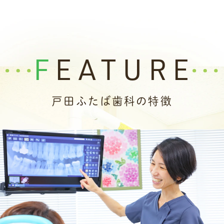
誠に勝手ながら
2月26日(木)
を臨時休診とさせ
ていただきます。
大変申し訳ございませんがご理解の程よろし
FEATURE
くお願いいたします。
2025.11.22
戸田ふたば歯科の特徴
いつもご来院いただきありがとうございま
す。
年末年始の休診日についてのご案内です。
休診日は以下の通りです。
12月28日(日)～1月4日(日)
1月5日(月)より通常診療いたします。