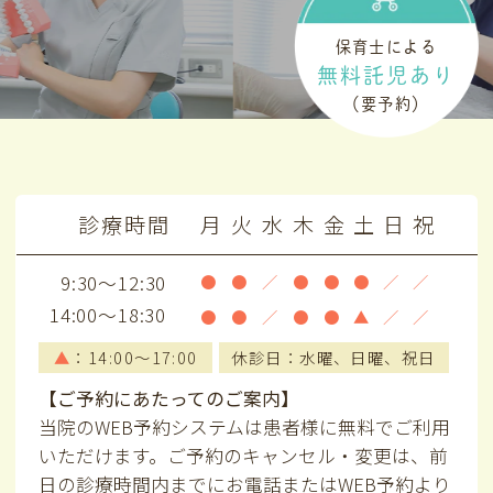
保育士による
無料託児あり
（要予約）
診療時間
月
火
水
木
金
土
日
祝
9:30～12:30
●
●
／
●
●
●
／
／
14:00～18:30
●
●
／
●
●
▲
／
／
▲
：14:00～17:00
休診日：水曜、日曜、祝日
【ご予約にあたってのご案内】
当院のWEB予約システムは患者様に無料でご利用
いただけます。ご予約のキャンセル・変更は、前
日の診療時間内までにお電話またはWEB予約より