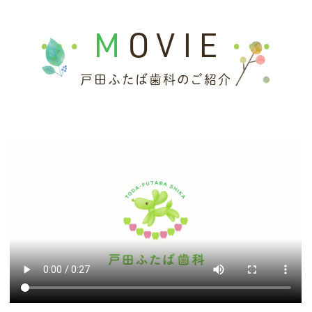
💡 患者様へのお知らせ
MOVIE
【重要】診療報酬改定に伴うお知らせ
平素より当院をご利用いただき、誠にありが
戸田ふたば歯科のご紹介
とうございます。
厚生労働省の規定による診療報酬改定（医療
DX推進や物価高騰への対応等）が実施される
ことに伴い、
【2026年6月1日】
より、初診
料・再診料および各種検査・処置の保険点数
が変更となります。
これに伴い、同じ治療内容であっても、改定前
と比べて患者様の窓口負担額が変わる場合が
ございます。何卒ご理解とご協力のほどお願