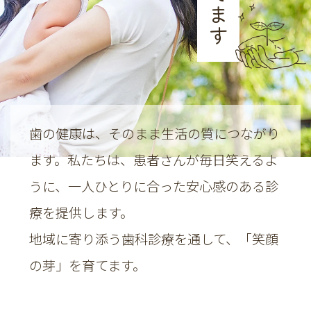
[戸田ふたば歯科] 院長 吉澤美佐紀
2026.04.16
いつもご来院いただきありがとうございま
す。
ゴールデンウィークの休診日は以下の通りで
歯の健康は、そのまま生活の質につながり
す。
ます。
私たちは、患者さんが毎日笑えるよ
5月3日(日)～5月6日(水)
うに、
一人ひとりに合った安心感のある診
5月7日(木)より通常診療になります。
療を提供します。
ご不便をおかけしますが、よろしくお願いい
地域に寄り添う歯科診療を通して、「笑顔
たします。
の芽」を育てます。
2026.01.26
〈臨時休診のお知らせ〉